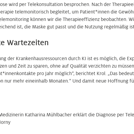
ose wird per Telekonsultation besprochen. Nach der Therapieei
erapie telemonitorisch begleitet, um Patient*innen die Gewö
Telemonitoring können wir die Therapieeffizienz beobachten. Wi
chend ist, die Maske gut passt und die Nutzung regelmäßig ist
te Wartezeiten
ung der Krankenhausressourcen durch KI ist es möglich, die Exp
zen und Zeit zu sparen, ohne auf Qualität verzichten zu müssen
nt*innenkontakte pro Jahr möglich“, berichtet Krol. „Das bedeut
on nur mehr eineinhalb Monaten.“ Und damit neue Hoffnung fü
Medizinerin Katharina Mühlbacher erklärt die Diagnose per Tele
Horny