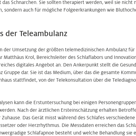
 das Schnarchen. Sie sollten therapiert werden, weil sie nicht 
, sondern auch für mögliche Folgeerkrankungen wie Bluthochd
s der Teleambulanz
an der Umsetzung der größten telemedizinischen Ambulanz für s
Matthäus Krol, Bereichsleiter des Schlaflabors und Innovation
reiches digitales Angebot an. Den Ankerpunkt stellt die Gesund
z Gruppe dar. Sie ist das Medium, über das die gesamte Komm
haus stattfindet, von der Telekonsultation über die Telediagno
lysen kann die Erstuntersuchung bei einigen Personengruppen
werden. Nach der ärztlichen Ersteinschätzung erhalten Betroff
Zuhause. Das Gerät misst während des Schlafes verschiedene 
ssetzer oder Herzrhythmus. Die Messdaten erreichen das Schlafl
chwergradige Schlafapnoe besteht und welche Behandlung sie er