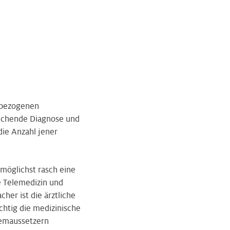
fbezogenen
rechende Diagnose und
die Anzahl jener
 möglichst rasch eine
e Telemedizin und
her ist die ärztliche
chtig die medizinische
temaussetzern