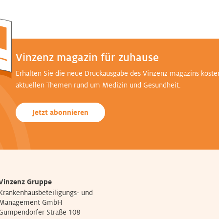
Vinzenz magazin für zuhause
Erhalten Sie die neue Druckausgabe des Vinzenz magazins koste
aktuellen Themen rund um Medizin und Gesundheit.
Jetzt abonnieren
Vinzenz Gruppe
Krankenhausbeteiligungs- und
Management GmbH
Gumpendorfer Straße 108