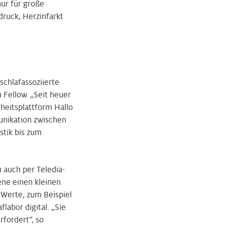
nur für große
ruck, Herzinfarkt
chlafassoziierte
 Fellow. „Seit heuer
heitsplattform Hallo
unikation zwischen
stik bis zum
 auch per Teledia­
ene einen kleinen
Werte, zum Beispiel
abor digital. „Sie
fordert“, so