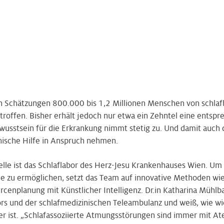
ch Schätzungen 800.000 bis 1,2 Millionen Menschen von schla
offen. Bisher erhält jedoch nur etwa ein Zehntel eine entsp
wusstsein für die Erkrankung nimmt stetig zu. Und damit auch 
ische Hilfe in Anspruch nehmen.
elle ist das Schlaflabor des Herz-Jesu Krankenhauses Wien. Um
e zu ermöglichen, setzt das Team auf innovative Methoden wi
rcenplanung mit Künstlicher Intelligenz. Dr.in Katharina Mühlbac
bors und der schlafmedizinischen Teleambulanz und weiß, wie wi
r ist. „Schlaf­assoziierte Atmungsstörungen sind immer mit A