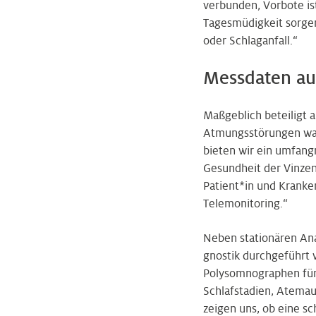
verbunden, Vorbote ist
Tagesmüdigkeit sorgen
oder Schlaganfall.“
Messdaten au
Maßgeblich beteiligt 
Atmungsstörungen war 
bieten wir ein umfang
Gesundheit der Vinzen
Patient*in und Kranken
Telemonitoring.“
Neben stationären Ana
gnostik durchgeführt 
Polysomnographen für 
Schlafstadien, Atemau
zeigen uns, ob eine s